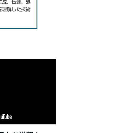
生成、伝達、処
を理解した技術