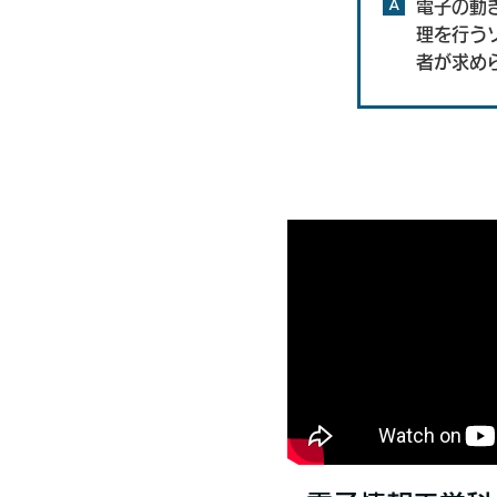
A
電子の動
理を行う
者が求め